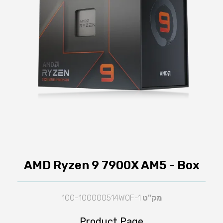
AMD Ryzen 9 7900X AM5 - Box
מק"ט
100-100000514WOF-1
Product Page