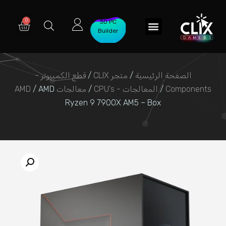
3D PC
Builder
متجر CLIX
الصفحة الرئيسية
/
متجر CLIX
/
قطع الكمبيوتر -
Components
/
المعالجات - CPU's
/
معالجات AMD
/ AMD
Ryzen 9 7900X AM5 – Box