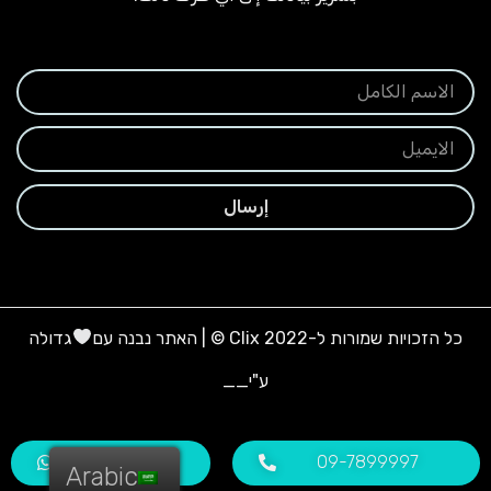
إرسال
כל הזכויות שמורות ל-Clix 2022 © | האתר נבנה עם
גדולה
ע"י
__
09-7899997
וואטסאפ
Arabic