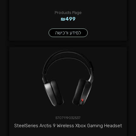
Products Page
₪
499
למידע ורכישה
5707119032537
SteelSeries Arctis 9 Wireless Xbox Gaming Headset