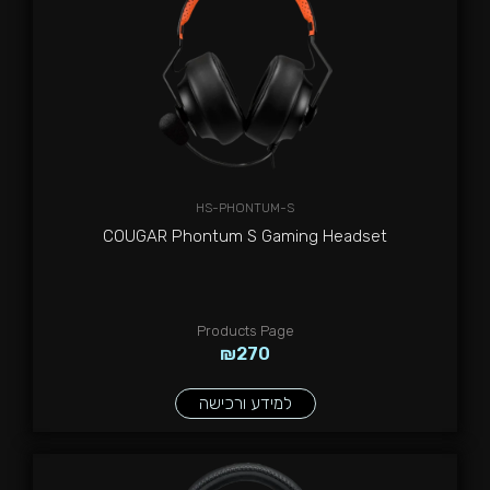
HS-PHONTUM-S
COUGAR Phontum S Gaming Headset
Products Page
₪
270
למידע ורכישה