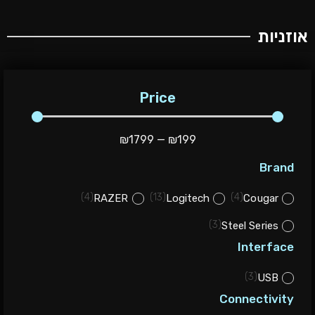
אוזניות
Price
₪
1799
—
₪
199
Brand
)
4
(
)
13
(
)
4
(
RAZER
Logitech
Cougar
)
3
(
Steel Series
Interface
)
3
(
USB
Connectivity