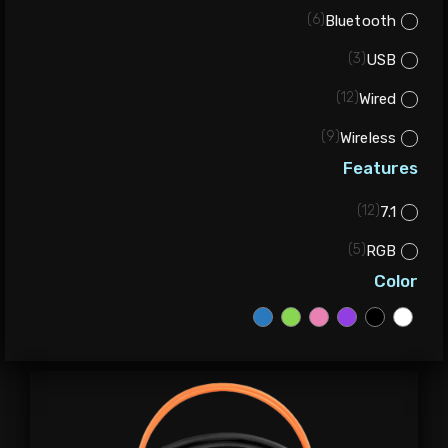
)
6
(
Bluetooth
)
3
(
USB
)
12
(
Wired
)
9
(
Wireless
Features
)
12
(
7.1
)
5
(
RGB
Color