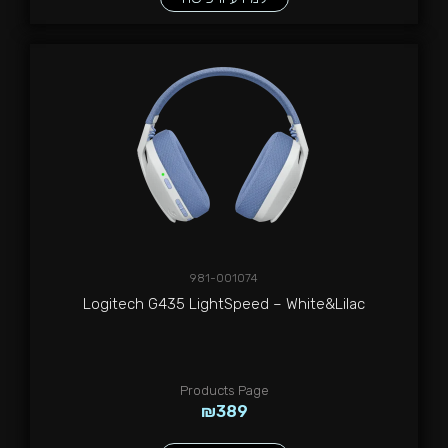
981-001074
Logitech G435 LightSpeed – White&Lilac
Products Page
₪
389