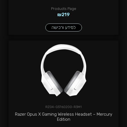
Products Page
₪
219
למידע ורכישה
RZ04-03760200-R3M1
Razer Opus X Gaming Wireless Headset – Mercury
Edition