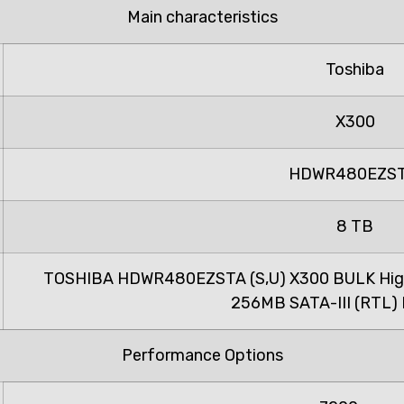
Main characteristics
Toshiba
X300
HDWR480EZS
8 TB
TOSHIBA HDWR480EZSTA (S,U) X300 BULK Hig
256MB SATA-III (RTL) 
Performance Options