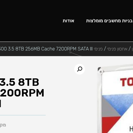
בניות מחשבים מומלצות
אודות
/
אחסון פנימי
/
פנימי HDD
300 3.5 8TB 256MB Cache 7200RPM SATA III
3.5 8TB
7200RPM
I
מק