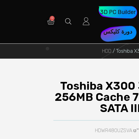
3D PC Builder
دورة كليكس
/ Toshiba X
Toshiba X300 
256MB Cache 
SATA II
"ט
HDWR480UZSVA