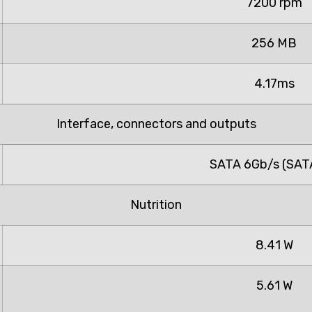
7200 rpm
256 MB
4.17ms
Interface, connectors and outputs
SATA
6Gb/s (SATA
Nutrition
8.41 W
5.61 W